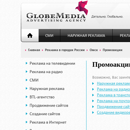
Детально. Глобально.
СМИ
НАРУЖНАЯ РЕКЛАМА
РЕКЛ
Главная
Реклама в городах России
Омск
Промоакции
Реклама на телевидении
Промоакции
Реклама на радио
Возможно, Вас заинте
СМИ
Наружная реклам
Наружная реклама
Реклама на радио
Реклама в трансп
BTL-агентство
Реклама на почт
Продвижение сайтов
Продвижение сай
Создание видеор
Создание сайтов
Реклама в Интернет