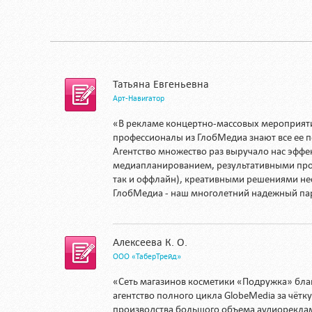
Татьяна Евгеньевна
Арт-Навигатор
«В рекламе концертно-массовых мероприятий
профессионалы из ГлобМедиа знают все ее 
Агентство множество раз выручало нас эфф
медиапланированием, результативными про
так и оффлайн), креативными решениями не
ГлобМедиа - наш многолетний надежный па
Алексеева К. О.
ООО «ТаберТрейд»
«Сеть магазинов косметики «Подружка» бла
агентство полного цикла GlobeMedia за чёт
производства большого объема аудиорекла