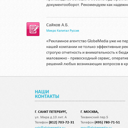
документооборот. Рекомендуем как надежн
Сайков А.Б.
Микро Капитал Руссия
«Рекламное агентство GlobeMedia уже не пе
нашей компании не только эффективные ре
строгую отчетность и внимательность к бюдж
маловажно - превосходный сервис, операти
решений любых возникающих вопросов в кр
НАШИ
КОНТАКТЫ
Г. САНКТ ПЕТЕРБУРГ,
Г. МОСКВА,
ул. Мира д.10 лит. А
Тихвинский пер.5
Телефон
(812) 703-72-31
Телефон
(495) 780-71-51
spb@globemedia.ru
mos@globemedia.ru