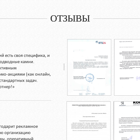
ОТЗЫВЫ
 есть своя специфика, и
подводные камни.
ективным
мо-акциями (как онлайн,
стандартных задач.
ртнер!»
годарит рекламное
кую организацию
мы, оперативный