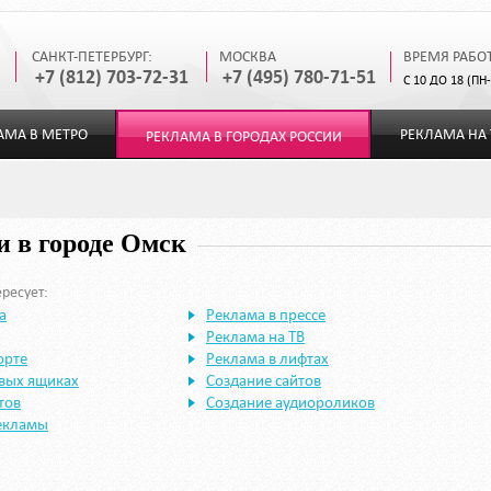
САНКТ-ПЕТЕРБУРГ:
МОСКВА
ВРЕМЯ РАБО
+7 (812) 703-72-31
+7 (495) 780-71-51
С 10 ДО 18 (ПН
АМА В МЕТРО
РЕКЛАМА НА 
РЕКЛАМА В ГОРОДАХ РОССИИ
 в городе Омск
ресует:
а
Реклама в прессе
Реклама на ТВ
орте
Реклама в лифтах
овых ящиках
Создание сайтов
тов
Создание аудиороликов
екламы