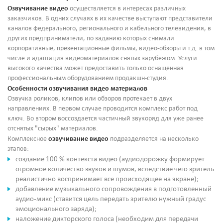
Озвучивание видео
осуществляется в интересах различных
заказчиков. В одних случаях в их качестве выступают представители
каналов федерального, регионального и кабельного телевидения, в
других предприниматели, по заданию которых снимали
корпоративные, презентационные фильмы, видео-обзоры и т.д. в том
числе и адаптация видеоматериалов снятых зарубежом. Услуги
высокого качества может предоставить только оснащенная
профессиональным оборудованием продакшн-студия.
Особенности озвучивания видео материалов
Озвучка роликов, клипов или обзоров протекает в двух
направлениях. В первом случае проводится комплекс работ под
ключ. Во втором воссоздается частичный звукоряд для уже ранее
отснятых "сырых" материалов.
озвучивание видео
Комплексное
подразделяется на несколько
этапов:
создание 100 % контекста видео (аудиодорожку формирует
огромное количество звуков и шумов, вследствие чего зритель
реалистично воспринимает все происходящее на экране);
добавление музыкального сопровождения в подготовленный
аудио-микс (ставится цель передать зрителю нужный градус
эмоционального заряда);
наложение дикторского голоса (необходим для передачи