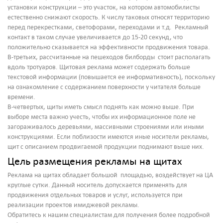
установки конструкции – это участок, на котором автомобилисты
естественно снижают скорость. К числу таковых относят территорию
перед перекрестками, светофорами, переходами и т.д. Рекламный
контакт в таком случае увеличивается до 15-20 секунд, что
положительно сказывается на эффективности продвижения товара.
В-третьих, рассчитанные на пешеходов билборды стоит располагать
вдоль тротуаров. Щитовая реклама может содержать больше
текстовой информации (повышается ее информативность), поскольку
на ознакомление с содержанием поверхности у читателя больше
времени.
В-четвертых, щиты иметь смысл поднять как можно выше. При
выборе места важно учесть, чтобы их информационное поле не
загораживалось деревьями, массивными строениями или иными
конструкциями. Если поблизости имеются иные носители рекламы,
щит с описанием продвигаемой продукции поднимают выше них.
Цель размещения рекламы на щитах
Реклама на щитах обладает большой площадью, воздействует на ЦА
круглые сутки. Данный носитель допускается применять для
продвижения отдельных товаров и услуг, используется при
реализации проектов имиджевой рекламы.
Обратитесь к нашим специалистам для получения более подробной