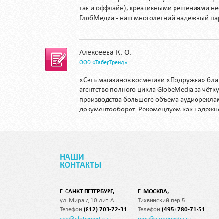
так и оффлайн), креативными решениями не
ГлобМедиа - наш многолетний надежный па
Алексеева К. О.
ООО «ТаберТрейд»
«Сеть магазинов косметики «Подружка» бла
агентство полного цикла GlobeMedia за чёт
производства большого объема аудиорекла
документооборот. Рекомендуем как надежн
НАШИ
КОНТАКТЫ
Г. САНКТ ПЕТЕРБУРГ,
Г. МОСКВА,
ул. Мира д.10 лит. А
Тихвинский пер.5
Телефон
(812) 703-72-31
Телефон
(495) 780-71-51
spb@globemedia.ru
mos@globemedia.ru