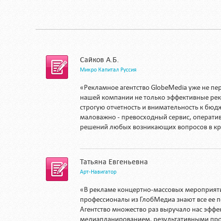
Сайков А.Б.
Микро Капитал Руссия
«Рекламное агентство GlobeMedia уже не пе
нашей компании не только эффективные ре
строгую отчетность и внимательность к бюдж
маловажно - превосходный сервис, операти
решений любых возникающих вопросов в кр
Татьяна Евгеньевна
Арт-Навигатор
«В рекламе концертно-массовых мероприятий
профессионалы из ГлобМедиа знают все ее 
Агентство множество раз выручало нас эфф
медиапланированием, результативными про