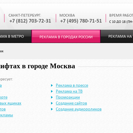
САНКТ-ПЕТЕРБУРГ:
МОСКВА
ВРЕМЯ РАБО
+7 (812) 703-72-31
+7 (495) 780-71-51
С 10 ДО 18 (ПН
АМА В МЕТРО
РЕКЛАМА НА 
РЕКЛАМА В ГОРОДАХ РОССИИ
тах
лифтах в городе Москва
ресует:
а
Реклама в прессе
Реклама на ТВ
орте
Промоакции
овых ящиках
Создание сайтов
тов
Создание аудиороликов
екламы