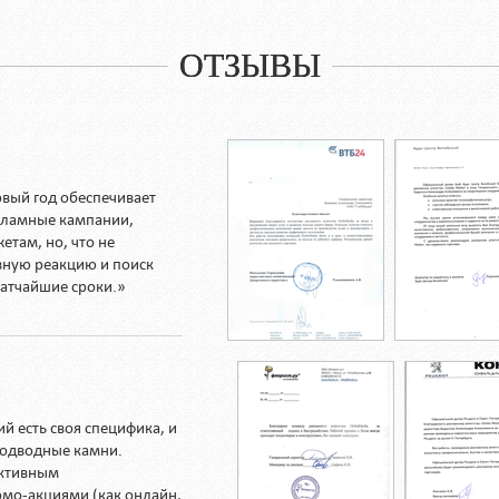
ОТЗЫВЫ
рвый год обеспечивает
кламные кампании,
етам, но, что не
вную реакцию и поиск
атчайшие сроки.»
 есть своя специфика, и
подводные камни.
ективным
мо-акциями (как онлайн,