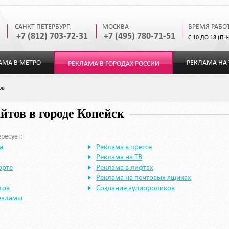
САНКТ-ПЕТЕРБУРГ:
МОСКВА
ВРЕМЯ РАБО
+7 (812) 703-72-31
+7 (495) 780-71-51
С 10 ДО 18 (ПН
АМА В МЕТРО
РЕКЛАМА НА 
РЕКЛАМА В ГОРОДАХ РОССИИ
ов
йтов в городе Копейск
ресует:
а
Реклама в прессе
Реклама на ТВ
орте
Реклама в лифтах
Реклама на почтовых ящиках
тов
Создание аудиороликов
екламы