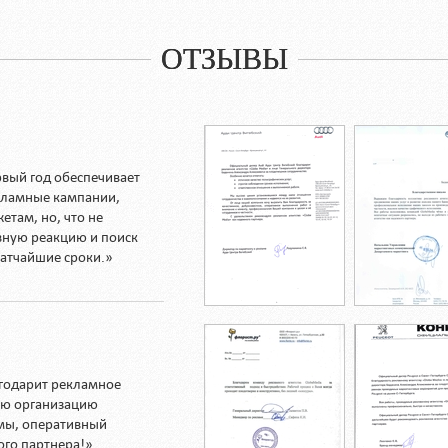
ОТЗЫВЫ
рвый год обеспечивает
кламные кампании,
етам, но, что не
вную реакцию и поиск
атчайшие сроки.»
годарит рекламное
кую организацию
мы, оперативный
ого партнера!»