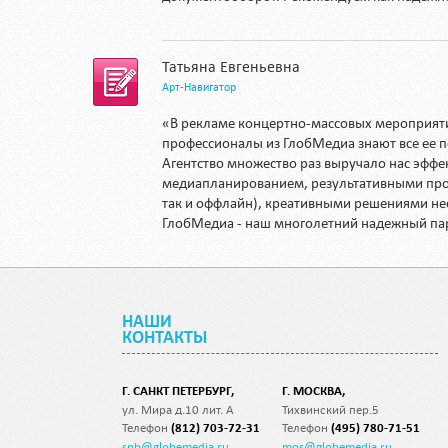
Татьяна Евгеньевна
Арт-Навигатор
«В рекламе концертно-массовых мероприятий
профессионалы из ГлобМедиа знают все ее 
Агентство множество раз выручало нас эфф
медиапланированием, результативными про
так и оффлайн), креативными решениями не
ГлобМедиа - наш многолетний надежный па
НАШИ
КОНТАКТЫ
Г. САНКТ ПЕТЕРБУРГ,
Г. МОСКВА,
ул. Мира д.10 лит. А
Тихвинский пер.5
Телефон
(812) 703-72-31
Телефон
(495) 780-71-51
spb@globemedia.ru
mos@globemedia.ru