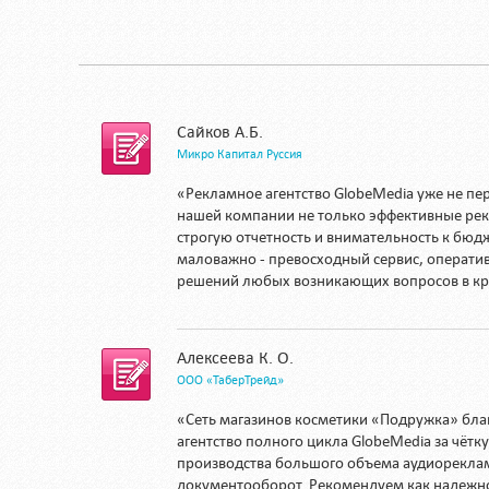
Сайков А.Б.
Микро Капитал Руссия
«Рекламное агентство GlobeMedia уже не пе
нашей компании не только эффективные ре
строгую отчетность и внимательность к бюдж
маловажно - превосходный сервис, операти
решений любых возникающих вопросов в кр
Алексеева К. О.
ООО «ТаберТрейд»
«Сеть магазинов косметики «Подружка» бла
агентство полного цикла GlobeMedia за чёт
производства большого объема аудиорекла
документооборот. Рекомендуем как надежн