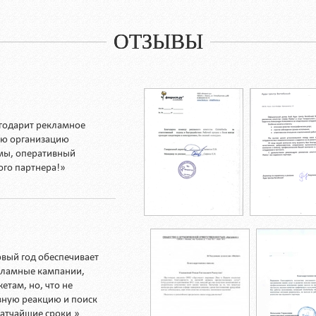
ОТЗЫВЫ
годарит рекламное
кую организацию
мы, оперативный
ого партнера!»
рвый год обеспечивает
кламные кампании,
етам, но, что не
вную реакцию и поиск
атчайшие сроки.»