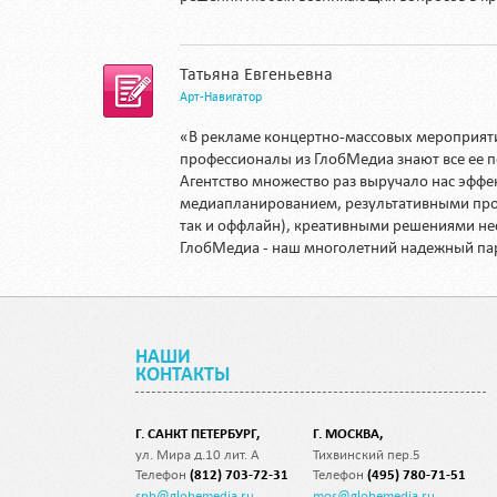
Татьяна Евгеньевна
Арт-Навигатор
«В рекламе концертно-массовых мероприятий
профессионалы из ГлобМедиа знают все ее 
Агентство множество раз выручало нас эфф
медиапланированием, результативными про
так и оффлайн), креативными решениями не
ГлобМедиа - наш многолетний надежный па
НАШИ
КОНТАКТЫ
Г. САНКТ ПЕТЕРБУРГ,
Г. МОСКВА,
ул. Мира д.10 лит. А
Тихвинский пер.5
Телефон
(812) 703-72-31
Телефон
(495) 780-71-51
spb@globemedia.ru
mos@globemedia.ru