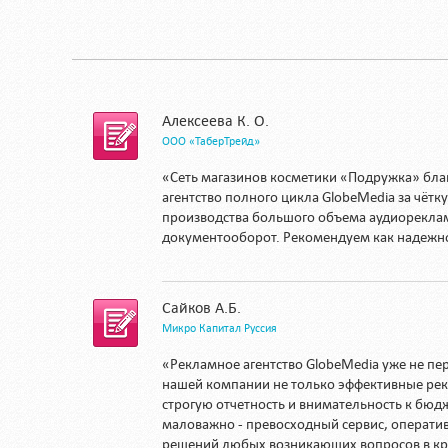
Алексеева К. О.
ООО «ТаберТрейд»
«Сеть магазинов косметики «Подружка» бла
агентство полного цикла GlobeMedia за чёт
производства большого объема аудиорекла
документооборот. Рекомендуем как надежн
Сайков А.Б.
Микро Капитал Руссия
«Рекламное агентство GlobeMedia уже не пе
нашей компании не только эффективные ре
строгую отчетность и внимательность к бюдж
маловажно - превосходный сервис, операти
решений любых возникающих вопросов в кр