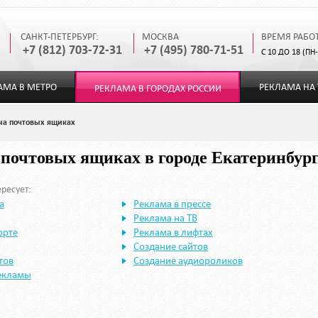
САНКТ-ПЕТЕРБУРГ:
МОСКВА
ВРЕМЯ РАБО
+7 (812) 703-72-31
+7 (495) 780-71-51
С 10 ДО 18 (ПН
АМА В МЕТРО
РЕКЛАМА НА 
РЕКЛАМА В ГОРОДАХ РОССИИ
на почтовых ящиках
 почтовых ящиках в городе Екатеринбур
ресует:
а
Реклама в прессе
Реклама на ТВ
орте
Реклама в лифтах
Создание сайтов
тов
Создание аудиороликов
екламы