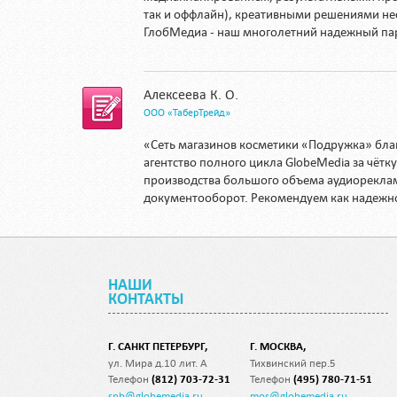
так и оффлайн), креативными решениями не
ГлобМедиа - наш многолетний надежный па
Алексеева К. О.
ООО «ТаберТрейд»
«Сеть магазинов косметики «Подружка» бла
агентство полного цикла GlobeMedia за чёт
производства большого объема аудиорекла
документооборот. Рекомендуем как надежн
НАШИ
КОНТАКТЫ
Г. САНКТ ПЕТЕРБУРГ,
Г. МОСКВА,
ул. Мира д.10 лит. А
Тихвинский пер.5
Телефон
(812) 703-72-31
Телефон
(495) 780-71-51
spb@globemedia.ru
mos@globemedia.ru