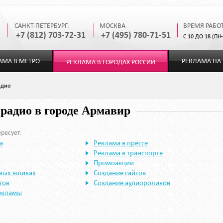
САНКТ-ПЕТЕРБУРГ:
МОСКВА
ВРЕМЯ РАБО
+7 (812) 703-72-31
+7 (495) 780-71-51
С 10 ДО 18 (ПН
АМА В МЕТРО
РЕКЛАМА НА 
РЕКЛАМА В ГОРОДАХ РОССИИ
адио
 радио в городе Армавир
ресует:
а
Реклама в прессе
Реклама в транспорте
Промоакции
овых ящиках
Создание сайтов
тов
Создание аудиороликов
екламы