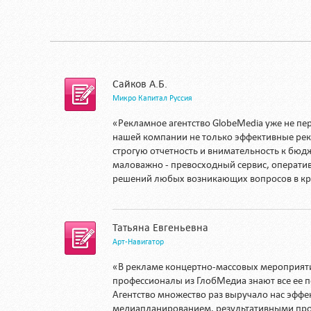
Сайков А.Б.
Микро Капитал Руссия
«Рекламное агентство GlobeMedia уже не пе
нашей компании не только эффективные ре
строгую отчетность и внимательность к бюдж
маловажно - превосходный сервис, операти
решений любых возникающих вопросов в кр
Татьяна Евгеньевна
Арт-Навигатор
«В рекламе концертно-массовых мероприятий
профессионалы из ГлобМедиа знают все ее 
Агентство множество раз выручало нас эфф
медиапланированием, результативными про