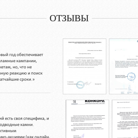
ОТЗЫВЫ
рвый год обеспечивает
кламные кампании,
етам, но, что не
вную реакцию и поиск
атчайшие сроки.»
 есть своя специфика, и
подводные камни.
ективным
мо-акциями (как онлайн,