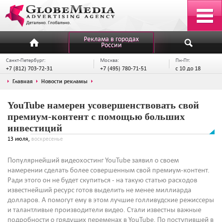
Реклама в городах
России
Санкт-Петербург:
Москва:
Пн-Пт:
+7 (812) 703-72-31
+7 (495) 780-71-51
с 10 до 18
Главная
Новости рекламы
YouTube намерен усовершенствовать свой
премиум-контент с помощью больших
инвестиций
13 июля,
воскресенье
Популярнейший видеохостинг YouTube заявил о своем
намерении сделать более совершенным свой премиум-контент.
Ради этого он не будет скупиться - на такую статью расходов
известнейший ресурс готов выделить не менее миллиарда
долларов. А помогут ему в этом лучшие голливудские режиссеры
и талантливые производители видео. Стали известны важные
подробности о грядущих переменах в YouTube. По поступившей в