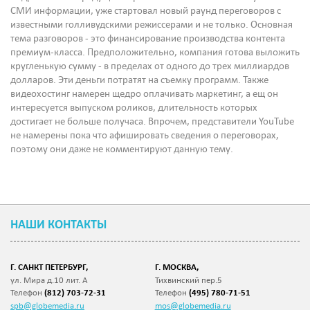
СМИ информации, уже стартовал новый раунд переговоров с
известными голливудскими режиссерами и не только. Основная
тема разговоров - это финансирование производства контента
премиум-класса. Предположительно, компания готова выложить
кругленькую сумму - в пределах от одного до трех миллиардов
долларов. Эти деньги потратят на съемку программ. Также
видеохостинг намерен щедро оплачивать маркетинг, а ещ он
интересуется выпуском роликов, длительность которых
достигает не больше получаса. Впрочем, представители YouTube
не намерены пока что афишировать сведения о переговорах,
поэтому они даже не комментируют данную тему.
НАШИ КОНТАКТЫ
Г. САНКТ ПЕТЕРБУРГ,
Г. МОСКВА,
ул. Мира д.10 лит. А
Тихвинский пер.5
Телефон
(812) 703-72-31
Телефон
(495) 780-71-51
spb@globemedia.ru
mos@globemedia.ru